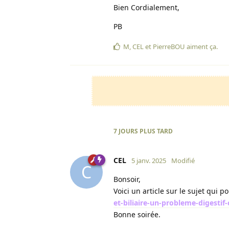
Bien Cordialement,
PB
M
,
CEL
et
PierreBOU
aiment ça
.
7 JOURS
PLUS TARD
CEL
5 janv. 2025
Modifié
C
Bonsoir,
Voici un article sur le sujet qui p
et-biliaire-un-probleme-digestif
Bonne soirée.