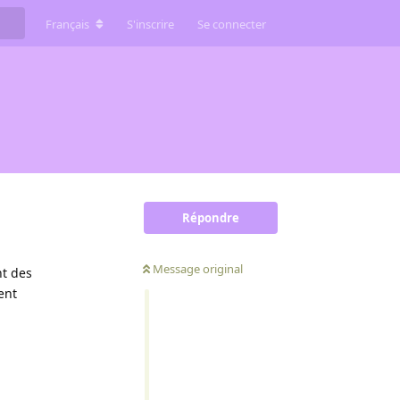
Français
S'inscrire
Se connecter
Répondre
Message original
nt des
ent